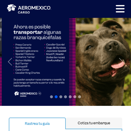
Previous
Nex
Cotiza tu embarque
Rastrea tu guía